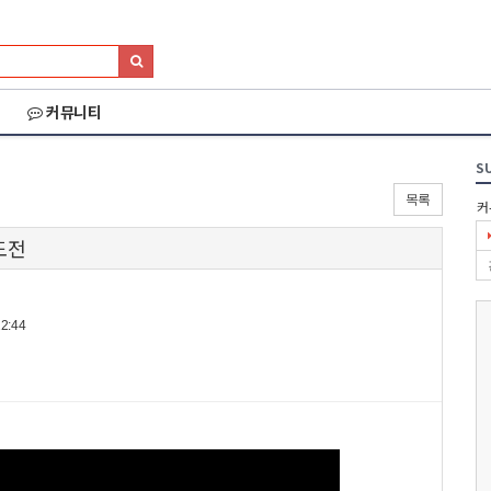
커뮤니티
S
목록
커
도전
2:44
026 세나 설악그란폰
2026 화천DMZ랠리
2026 양양 YRUN