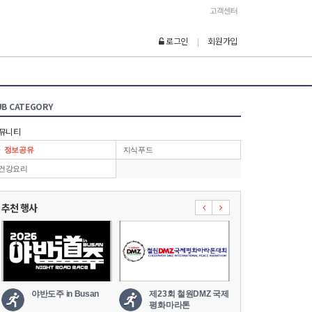
고객센터
로그인
회원가입
|
UB CATEGORY
뮤니티
정보공유
지식푸드
건강요리
추천 행사
야반도주 in Busan
제23회 철원DMZ 국제
2026 세나
평화마라톤
도