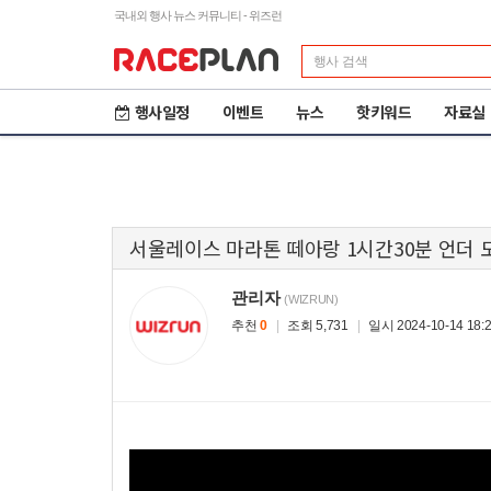
국내외 행사 뉴스 커뮤니티 - 위즈런
행사일정
이벤트
뉴스
핫키워드
자료실
서울레이스 마라톤 떼아랑 1시간30분 언더 
관리자
(WIZRUN)
추천
0
|
조회 5,731
|
일시 2024-10-14 18:2
제23회 철원DMZ 국제
2
평화마라톤
도