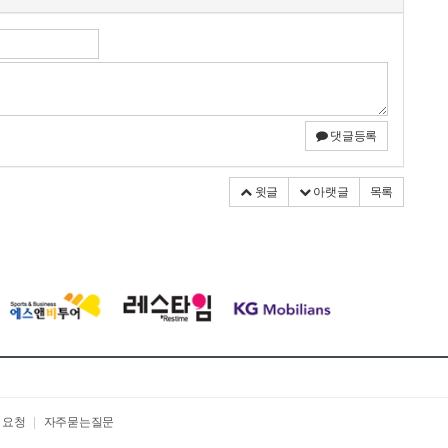
댓글등록
윗글
아랫글
목록
 요청
|
자주묻는질문