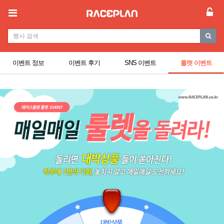
이벤트 정보
이벤트 후기
SNS 이벤트
룰렛 이벤트