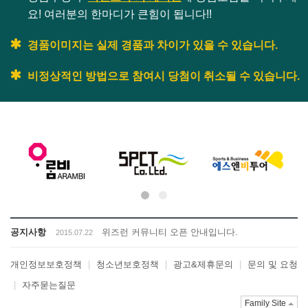
요! 여러분의 한마디가 큰힘이 됩니다!!
경품이미지는 실제 경품과 차이가 있을 수 있습니다.
비정상적인 방법으로 참여시 당첨이 취소될 수 있습니다.
공지사항
위즈런 커뮤니티 오픈 안내입니다.
2015.07.22
개인정보보호정책
|
청소년보호정책
|
광고&제휴문의
|
문의 및 요청
|
자주묻는질문
Family Site