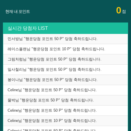
0
현재 내 포인트
점
실시간 당첨자 LIST
민서방님 "행운당첨 포인트 50 P" 당첨 축하드립니다.
레이스플랜님 "행운당첨 포인트 10 P" 당첨 축하드립니다.
그림처럼님 "행운당첨 포인트 50 P" 당첨 축하드립니다.
일사철리님 "행운당첨 포인트 50 P" 당첨 축하드립니다.
봉이나님 "행운당첨 포인트 50 P" 당첨 축하드립니다.
Celine님 "행운당첨 포인트 50 P" 당첨 축하드립니다.
물박님 "행운당첨 포인트 50 P" 당첨 축하드립니다.
Celine님 "행운당첨 포인트 50 P" 당첨 축하드립니다.
Celine님 "행운당첨 포인트 10 P" 당첨 축하드립니다.
Celine님 "행운당첨 포인트 50 P" 당첨 축하드립니다.