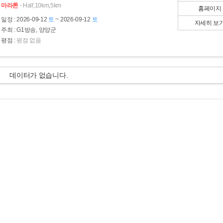
마라톤
- Half,10km,5km
홈페이지
일정
: 2026-09-12
토
~ 2026-09-12
토
자세히 보
주최
: G1방송, 양양군
평점
:
평점 없음
데이터가 없습니다.