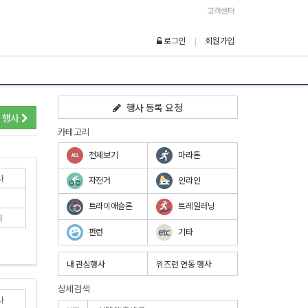
고객센터
로그인
회원가입
|
행사 등록 요청
 행사
카테고리
전체보기
마라톤
사
자전거
인라인
트라이애슬론
트레일러닝
기
펀런
기타
내 관심행사
위즈런 연동 행사
상세검색
사