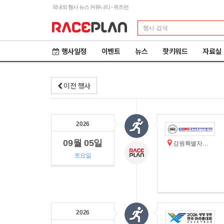
국내외 행사 뉴스 커뮤니티 - 위즈런
행사일정
이벤트
뉴스
핫키워드
자료실
이전 행사
2026
09월 05일
강원특별자치도 철원군
토요일
2026