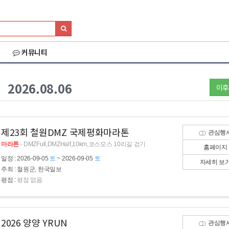
커뮤니티
2026.08.06
이후
제23회 철원DMZ 국제평화마라톤
관심행
마라톤
- DMZFull,DMZHalf,10km,코스모스 10리길 걷기
홈페이지
일정
: 2026-09-05
토
~ 2026-09-05
토
자세히 보
주최
: 철원군, 한국일보
평점
:
평점 없음
2026 양양 YRUN
관심행