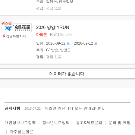
주최
: 철원군, 한국일보
평점
:
평점 없음
위즈런
2026 양양 YRUN
마라톤
- Half,10km,5km
강원특별자치도 양양군
일정
: 2026-09-12
토
~ 2026-09-12
토
주최
: G1방송, 양양군
평점
:
평점 없음
데이터가 없습니다.
공지사항
위즈런 커뮤니티 오픈 안내입니다.
2015.07.22
개인정보보호정책
|
청소년보호정책
|
광고&제휴문의
|
문의 및 요청
|
자주묻는질문