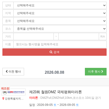
상태
지역
종목
코스
거리
~
Km
이름
검색
이전 행사
이후 행사
2026.08.08
위즈런
제23회 철원DMZ 국제평화마라톤
마라톤
- DMZFull,DMZHalf,10km,코스모스 10리길 걷기
강원특별자치도 철원군
일정
: 2026-09-05
토
~ 2026-09-05
토