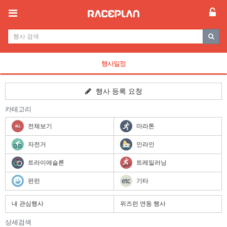
행사일정
행사 등록 요청
카테고리
전체보기
마라톤
자전거
인라인
트라이애슬론
트레일러닝
펀런
기타
내 관심행사
위즈런 연동 행사
상세검색