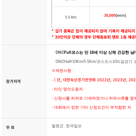
(won)
35,000
5.5 Km
* 걷기 종목은 칩이 제공되지 않아 기록이 제공되지
* 30인이상 단체의 경우 단체동호회 텐트 1동 제공
ㆍ
DMZ
Full코스
는
만 18세 이상 신체 건강한 남
ㆍDMZHalf/10Km/5.5Km/
코스모스10리길
걷기
코
※제한사항 :
( 단, 대한육상경기연맹에 2022년, 2023년, 2
-
참가자격
- 타인 명의도용자
- 신청서를 허위로 기재하였거나 허위서류를 첨
- 대회에서 정한 기타 신청요건이 부적합한 자
철원군, 한국일보
주 최