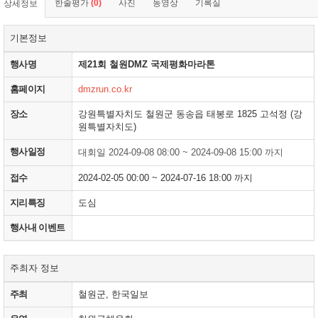
한줄평가
(0)
사진
동영상
기록실
상세정보
기본정보
행사명
제21회 철원DMZ 국제평화마라톤
홈페이지
dmzrun.co.kr
장소
강원특별자치도 철원군 동송읍 태봉로 1825 고석정 (강
원특별자치도)
행사일정
대회일 2024-09-08 08:00 ~ 2024-09-08 15:00 까지
접수
2024-02-05 00:00 ~ 2024-07-16 18:00 까지
지리특징
도심
행사내 이벤트
주최자 정보
주최
철원군, 한국일보