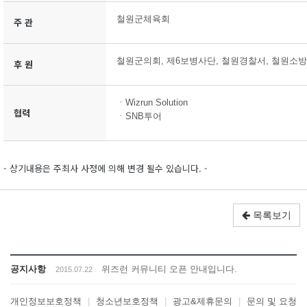
철원군체육회
주 관
철원군의회, 제6보병사단, 철원경찰서, 철원소
후 원
ㆍWizrun Solution
협력
ㆍSNB투어
- 상기내용은 주최사 사정에 의해 변경 될수 있습니다. -
목록보기
공지사항
위즈런 커뮤니티 오픈 안내입니다.
2015.07.22
개인정보보호정책
|
청소년보호정책
|
광고&제휴문의
|
문의 및 요청