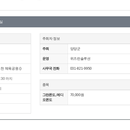
실
주최자 정보
주최
양양군
운영
위즈런솔루션
천 체육공원 ()
사무국 전화
031-821-9950
6:30 까지
종목
지
그란폰도, 메디
70,000원
오폰도