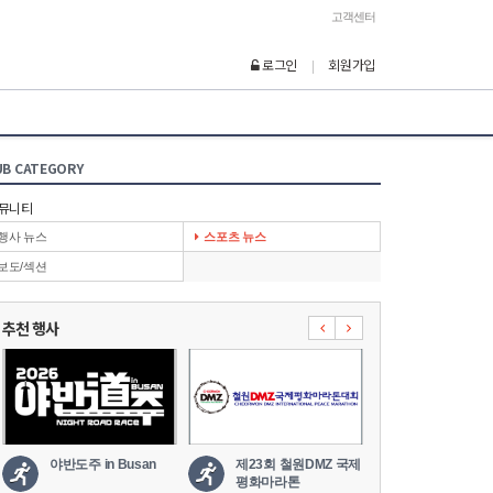
고객센터
로그인
회원가입
|
UB CATEGORY
뮤니티
행사 뉴스
스포츠 뉴스
보도/섹션
추천 행사
Busan
제23회 철원DMZ 국제
2026 세나 설악그란폰
평화마라톤
도