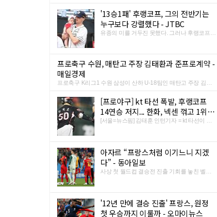
국 메사추세츠주 보스턴의 펜웨이 파크에서 열
'13승1패' 후랭코프, 그의 전반기는
2026.09.05 (토)
2026.06.20 (토)
린 2018 메이저리그(MLB) 보스턴 레드삭스와
의 경기에서 1번 지명타자로 ...
누구보다 강렬했다 - JTBC
유종의 미를 거두진 못했다. 그러나 후랭코프
(30)의 전반기는 충분히 인상적이었다. 후랭코
프는 10일 수원 KT전을 끝으로 올 시즌 전반기
를 마무리했다. KT전 부진으로 선발 13연승 행
프로축구 수원, 매탄고 주장 김태환과 준프로계약 -
진이 막을 내렸고, 평균자책점도 치솟았지만 성
매일경제
적(13승1패 평균자책점 3.26) ...
프로축구 K리그1 수원 삼성이 산하 U-18팀인 매탄고 주장 김태
환(18)과 준프로계약을 했다고 11일 밝혔다. 수원의 유스팀인 매
탄중(U-15)과 매탄고 출신인 김태환은 좌우는 물론 중앙 수비까
[프로야구] kt 타선 폭발, 후랭코프
지 맡을 수 있는 멀티플레이어다. 끈질긴 승부근성과 대인 방어
14연승 저지... 한화, 넥센 꺾고 1위
능력이 ...
추격 - 뉴스핌
[서울=뉴스핌] 김태훈 인턴기자 = kt 타선이 두
산 세스 후랭코프(30)의 최다 연승 신기록 달성
을 허락하지 않았다. 한화는 넥센을 꺾고 1위 두
산과 승차를 좁혔다. kt 위즈는 10일 2018 신한
아자르 “프랑스처럼 이기느니 지겠
은행 MY CAR 프로야구 두산 베어스와 경기에
서 9대1로 역전승했다.
다” - 동아일보
사상 첫 월드컵 결승전 진출 기회를 놓친 벨기
에. 그만큼 아쉬움도 컸다. 벨기에는 11일(한국
시간) 러시아 상트페테르부르크의 상트페테르
부르크 스타디움에서 열린 프랑스와의 2018
'12년 만에 결승 진출' 프랑스, 원정
FIFA 러시아 월드컵 준결승전에서 0-1로 패했
다. 이날 벨기에는 높은 점유율 ...
첫 우승까지 이룰까 - 오마이뉴스