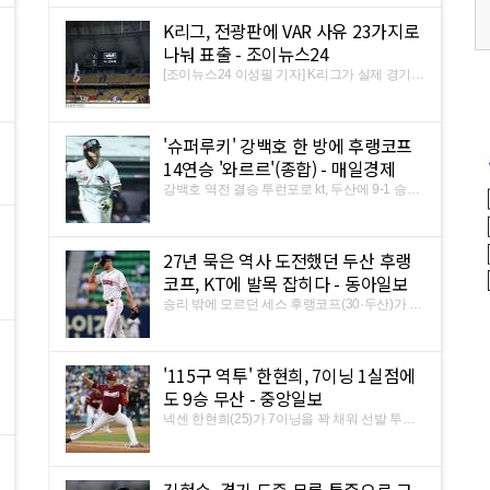
1승만 하면 2위 마감. 한화는 10일 대전 한화생
K리그, 전광판에 VAR 사유 23가지로
2026.05.17 (일)
2026.09.12 (토)
2026.05.30 (토)
명이글스파크에서 열린 넥센과 경기에서 4-1로
이겼다. 2연승을 기록한 ...
나눠 표출 - 조이뉴스24
[조이뉴스24 이성필 기자] K리그가 실제 경기
시간(APT)을 늘리기 위해 공격적인 판정으로
팬들의 보는 재미를 높이는 데 주력한다. 또, 비
디오 분석(VAR)을 사유를 전광판에 표출해 관
'슈퍼루키' 강백호 한 방에 후랭코프
중에게도 명확하게 알린다. 한국프로축구연맹
은 10일 서울 신문로 축구회관 ...
14연승 '와르르'(종합) - 매일경제
강백호 역전 결승 투런포로 kt, 두산에 9-1 승리
2⅔이닝 7실점 후랭코프, 13연승 뒤 KBO리그
첫 패전 (서울=연합뉴스) 배진남 기자 = kt wiz
의 '슈퍼루키' 강백호(19)가 두산 베어스 에이스
27년 묵은 역사 도전했던 두산 후랭
세스 후랭코프(30)의 KBO리그 데뷔 최다 연승
신기록 수립을 막았다.
코프, KT에 발목 잡히다 - 동아일보
승리 밖에 모르던 세스 후랭코프(30·두산)가 자
신의 KBO리그 커리어에서 첫 패배를 당했다.
개인 13연승 뒤 첫 패전 멍에. 두산은 10일 수원
KT전에서 1-9로 패했다. 1-0으로 앞선 3회, 선
'115구 역투' 한현희, 7이닝 1실점에
발투수 후랭코프가 홈런 2개를 포함해 8안타 1
볼넷 7실점하며 순식간에 ...
도 9승 무산 - 중앙일보
넥센 한현희(25)가 7이닝을 꽉 채워 선발 투수
임무를 완수했다. 타선 지원을 받지 못해 시즌 9
승 째를 추가하지는 못했다. 한현희는 10일 대
전 한화전에 선발 등판해 7이닝 동안 공 115개
를 던지면서 6피안타(1피홈런) 1사구 6탈삼진