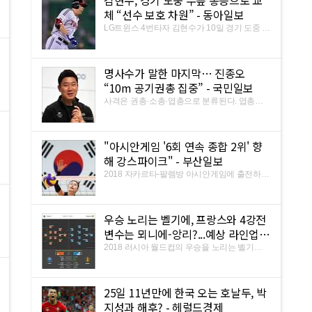
김현수, 경기 도중 무릎 통증으로 교
1실점으로 역투했다. 하지만 ...
체 “선수 보호 차원” - 동아일보
LG트윈스 4번타자 김현수가 10일 경기 도중 무
릎 통증으로 교체됐다. 김현수는 이날 서울 잠
실야구장에서 열린 SK와이번스와의 2018 신
한 MY CAR KBO리그 경기에서 4번타자 1루수
명사수가 말한 마지막… 진종오
로 선발 출장했으나, 3회말 대타 김재율과 교체
됐다. 팀이 1-7로 크게 밀리던 ...
“10m 공기권총 집중” - 국민일보
사격은 권총·소총·엽총으로 분류된다. 엽총은
박진감이 넘친다. 진흙으로 빚은 접시(클레이)
를 공중으로 날려 맞히는 방식이다. 선수는 표
적을 쫓아 팔을 이리저리 움직이고, 탄환에 맞
"아시안게임 '6회 연속 종합 2위' 향
은 접시는 산산조각나면서 보라색 연기를 내뿜
는다. 권총과 소총은 일렬로 ...
해 강스파이크" - 부산일보
2018 자카르타-팔렘방 아시안게임에 출전하는
대한민국 선수단이 6회 연속 종합 2위 달성을
향해 시동을 걸었다. 대한체육회는 10일 충북
진천 국가대표선수촌에서 아시안게임 미디어
우승 노리는 벨기에, 프랑스와 4강전
데이를 열고 대회에 임하는 각오와 목표를 밝혔
다. 내달 18일 개막 40개 종목
변수는 뫼니에-앙리?...예상 라인업 -
국제신문
2018 러시아 월드컵의 우승을 노리는 벨기에
축구 대표팀이 프랑스와의 4강전서 토마스 뫼
니에(파리 생제르망)의 공백을 극복할 수 있을
까. (벨기에 VS 프랑스 2018 러시아 월드컵 4강
25일 11년만에 한국 오는 호날두, 박
예상 라인업. 사진=후스코어드닷컴). 축구통계
사이트 후스코어드다컴은 11 ...
지성과 해후? - 헤럴드경제