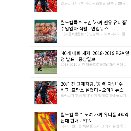
월드컵에서 2회 이상 우승했던 전통 강호(브라
질 이탈리아 독일 우루과이 아르헨티나)들은
이제 더 이상 월드컵에서 뛸 수 없다. 이들이 결
승전에 한 팀도 올라가지 못했던 사례도 2010
월드컵특수 노린 '가짜 맨유 유니폼'
년 남아프리카 공화국 월드컵 이래 이번이 두
번째다. 2018 러시아 월드컵 4 ...
수입업자 적발 - 연합뉴스
... (세종=연합뉴스) 민경락 기자 = 러시아 월드
컵 열기를 악용해 해외 명문 축구클럽의 가짜
유니폼 등을 대량으로 들여와 판매한 불법 수입
업자가 세관에 적발됐다. 세관이 압수한 해외축
'46개 대회 체제' 2018-2019 PGA 일
구클럽 '짝퉁' 엠블럼[서울세관 자료제공=연합
뉴스]. 관세청 서울본부세관 ...
정 발표 - 중앙일보
2018-2019 시즌 미국프로골프(PGA) 투어 일
정이 발표됐다. 총 46개 대회 체제에서 메이저
대회 일정이 일부 변경됐다. PGA 투어가 11일
발표한 2018-2019 시즌 일정에 따르면, 10월 4
20년 전 그때처럼, '공격' 아닌 '수
일 미국 캘리포니아주 나파에서 열릴 세이프웨
이 오픈을 시작으로 내년 8월 ...
비'가 프랑스 살렸다 - 오마이뉴스
프랑스가 '황금세대' 간의 맞대결에서 웃었다.
이제 그들은 조국에서 열린 1998 프랑스 월드
컵 이후 정확히 20년 만에 다시 한 번 우승에 도
전한다. 프랑스가 11일 오전 3시(아래 한국시
월드컵 특수 노려 가짜 유니폼 4백억
각) 러시아 상트페테르부르크에 위치한 상트페
테르부르크 스타디움에서 ...
원대 판매 - YTN
러시아 월드컵 특수를 노리고 해외 유명 축구구
단의 가짜 유니폼 수백억 원어치를 수입해 판매