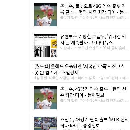
기 때문에 보는 이들 모두가 끝까지 긴장하지
추신수, 불넷으로 48G 연속 출루 기
않을 수 없었다. 쉬워 보이지만 실제로는 넘기
힘든 축구장의 1골 싸움에서 ...
록 달성…현역 시즌 최장 타이 - 동아
일보
출루의 달인' 추신수(36·텍사스 레인저스)가 48
경기 연속 출루에 성공해 현역 선수 최장 기록
에 타이를 이뤘다. 추신수는 11일(한국시간) 미
국 메사추세츠주 보스턴의 펜웨이 파크에서 열
유벤투스로 향한 호날두, '위대한 역
린 2018 메이저리그(MLB) 보스턴 레드삭스와
의 경기에서 1번 지명타자로 ...
사'는 계속될까 - 오마이뉴스
이탈리아 프로구단 유벤투스FC의 공식 홈페이
지 메인 화면. 호날두의 이적을 알리면서 '환영
한다'라고 밝혔다.ⓒ 유벤투스 홈페이지 갈무
리. '축구의 신' 크리스티아누 호날두가 레알 마
[월드컵] 올해도 우승팀엔 '자국인 감독'…징크스
드리드(아래 레알)를 떠나 이탈리아 명문 유벤
못 깬 벨기에 - 매일경제
투스로 향한다. 축구 역사에 ...
4강 유일 '외국인 사령탑' 마르티네스 감독, 프랑스에 잡혀 고배
월드컵이 낳은 수많은 징크스 중에서도 '외국인 감독이 있는 팀은
우승하지 못한다'는 속설은 한 번의 예외가 없을 정도로 뿌리가
추신수, 48경기 연속 출루…현역 선
깊다. 1930년 첫 대회부터 2014 브라질 대회까지 20번의 월드컵
수 최장 타이 - 동아일보
을 ...
출루의 달인' 추신수(36·텍사스 레인저스)가 48
경기 연속 출루에 성공해 현역 선수 최장 기록
에 타이를 이뤘다. 추신수는 11일(한국시간) 미
국 메사추세츠주 보스턴의 펜웨이 파크에서 열
추신수, 48경기 연속 출루 'MLB 현역
린 2018 메이저리그(MLB) 보스턴 레드삭스와
의 경기에서 1번 지명타자로 ...
최다 타이' - 중앙일보