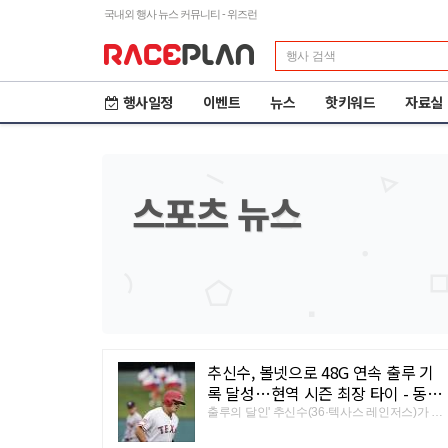
국내외 행사 뉴스 커뮤니티 - 위즈런
행사일정
이벤트
뉴스
핫키워드
자료실
스포츠 뉴스
추신수, 볼넷으로 48G 연속 출루 기
록 달성…현역 시즌 최장 타이 - 동아
일보
출루의 달인' 추신수(36·텍사스 레인저스)가 48
제23회 철원DMZ 국제
2026 세나 설악그란폰
경기 연속 출루에 성공해 현역 선수 최장 기록
평화마라톤
도
에 타이를 이뤘다. 추신수는 11일(한국시간) 미