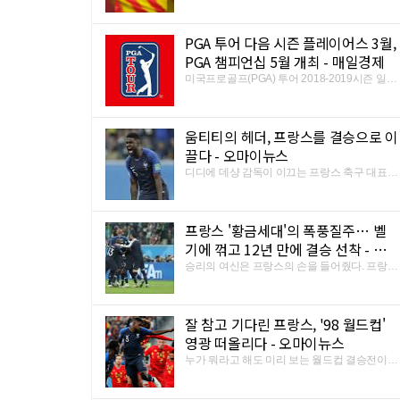
한 업자가 세관에 적발됐습니다. 서울본부세관
은 54살 A씨를 상표법 위반 등의 혐의로 입건하
PGA 투어 다음 시즌 플레이어스 3월,
고 비밀 창고에 남아있던 가짜 유니폼과 장식
120만 점을 압수했습니다.
PGA 챔피언십 5월 개최 - 매일경제
미국프로골프(PGA) 투어 2018-2019시즌 일정
이 확정됐다. PGA 투어가 11일(한국시간) 발표
한 다음 시즌 일정에 따르면 개막전은 10월 4일
부터 나흘간 미국 캘리포니아주 나파에서 열리
움티티의 헤더, 프랑스를 결승으로 이
는 세이프웨이 오픈으로 정해졌다. 지난해 국내
에서 처음 열린 PGA 투어 ...
끌다 - 오마이뉴스
디디에 데샹 감독이 이끄는 프랑스 축구 대표팀
은 11일(이하 한국시각) 러시아의 상트페테부
르크 스타디움에서 열린 2018 러시아 월드컵
벨기에와의 4강전에서 1-0으로 승리했다.
프랑스 '황금세대'의 폭풍질주… 벨
2006년 독일 월드컵 이후 12년 만에 결승에 진
출한 프랑스는 자국에서 열린 ...
기에 꺾고 12년 만에 결승 선착 - 국
민일보
승리의 여신은 프랑스의 손을 들어줬다. 프랑스
는 11일(한국시간) 상트페테르부르크 스타디
움에서 열린 2018 러시아월드컵 준결승전에서
후반 6분 사무엘 움티티의 결승 헤딩골로 벨기
잘 참고 기다린 프랑스, '98 월드컵'
에를 1대 0으로 격파했다. 결승에 선착한 프랑
스는 개최국으로 출전했던 ...
영광 떠올리다 - 오마이뉴스
누가 뭐라고 해도 미리 보는 월드컵 결승전이었
다. 웬만해서는 흔들리지 않는 조직력 싸움이
후반전 추가 시간 6분이 다 흐를 때까지 이어졌