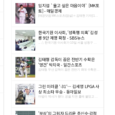
초 1사 1·2루에서 LG 선발투수 임지섭의 140
임지섭 `울고 싶은 마음이야` [MK포
㎞ 직구를 밀어쳐 타구를 우측 담장너머로 날려
보냈다. 비거리 105m의 선제 ...
토] - 매일경제
[매경닷컴 MK스포츠(잠실) = 김재현 기자] 10
일 오후 잠실야구장에서 프로야구 KBO리그
SK 와이번스와 LG 트윈스의 경기가 벌어졌다.
2회 초 1사 1,2루에서 LG 임지섭이SK 김강민
한국기원 이사회, '성폭행 의혹' 김성
에게 3점 홈런을 허용한 후 아쉬워하고 있다. 리
그 4위의 LG는 SK를 홈으로 ...
룡 9단 제명 확정 - SBS뉴스
... △ 한국기원 이사회가 10일 서울 성동구 한
국기원 본원에서 김성룡 9단의 제명을 결정하
고 있다. 한국기원이 성폭행 의혹에 휩싸인 김
성룡 9단의 제명을 확정했습니다. 한국기원은
김태형 감독이 꼽은 전반기 수확은
10일 서울 성동구 한국기원 본원에서 이사회를
열고 김성룡 9단을 제명하기로 ...
'영건' 박치국 - 일간스포츠
김태형 두산 감독이 꼽은 전반기 최대 수확은
박치국(20)이다. 김태형 감독은 10일 수원 KT
전에 앞서 전반기 깜짝 활약을 펼친 선수로 박
치국을 거론했다. 올해가 데뷔 2년차인 박치국
그린 미러클 '-31'… 김세영 LPGA 사
은 47경기에 등판해 1승5패 10홀드 3세이브 평
균자책점 3.22를 기록했다.
상 최소타 우승 - 동아일보
마법이 역사가 됐다. 공을 치면 홀에 붙었고 퍼
트를 대면 들어갔다. 1∼3라운드에서 검정 반바
지와 흰 치마를 번갈아 입고 나왔던 김세영은
마지막 라운드에서 어김없이 빨간 바지를 입고
'부상'의 그림자 드리운 추신수·강정
나왔다. 전성기의 타이거 우즈(43·미국)가 마지