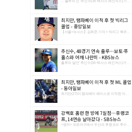
... '출루의 신' 추신수(36·텍사스 레인저스)가 48
경기 연속 출루로 현역 선수 최장 타이기록을
세웠다. 추신수 [AP=연합뉴스]. 추신수는 11일
(한국시간) 미국 매사추세츠주 보스턴 펜웨이
최지만, 탬파베이 이적 후 첫 빅리그
파크에서 열린 메이저리그(MLB) 보스턴 레드
삭스와 원정 경기에 1번 지명 ...
콜업 - 중앙일보
【서울=뉴시스】김희준 기자 = 빅리그 복귀를
노리던 최지만(27)이 탬파베이 레이스로 이적
한 이후 처음으로 빅리그에 콜업됐다. 탬파베이
는 11일(한국시간) 미국 플로리다주 세인트피
추신수, 48경기 연속 출루…보토·푸
터즈버그의 트로피카나 필드에서 열린 2018
메이저리그(MLB) 디트로이트 ...
홀스와 어깨 나란히 - KBS뉴스
출루의 달인' 추신수(36·텍사스 레인저스)가 48
경기 연속 출루로 현역 선수 최장 타이기록 고
지를 밟았다. 추신수는 11일(한국시간) 미국 매
사추세츠주 보스턴 펜웨이 파크에서 열린
최지만, 탬파베이 이적 후 첫 ML 콜업
2018 미국프로야구 메이저리그(MLB) 보스턴
레드삭스와 방문경기에 1번 지명 ...
- 동아일보
최지만(27)이 탬파베이 레이스로 이적한 이후
처음으로 메이저리그에 콜업됐다. 탬파베이 레
이스는 11일(한국시간) 디트로이트 타이거스
와의 경기를 앞두고 최지만을 메이저리그로 불
강백호 홈런 한 방에 7실점…후랭코
러들였다. 지난달 밀워키 브루어스를 떠나 탬파
베이로 온 최지만은 이적 후 ...
프, 14연승 날아갔다 - SBS뉴스
<앵커> 프로야구에서 두산의 후랭코프 투수가
데뷔 후 최다 연승 신기록인 14연승 도전에 실