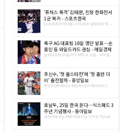
김광현은 철저하게 관리하겠다고 말했다. 10일
잠실구장에서 열리는 LG트윈스와의 전반기 마
'퓨처스 폭격' 김태완, 친정 한화전서
지막 3연전 첫 경기를 앞두고 취재진과 만나 김
광현 관리에 대해 말했다.
1군 복귀 - 스포츠한국
[스포츠한국 박대웅 기자] 넥센 김태완이 약 두
달 만에 1군으로 콜업됐다. 넥센은 10일 대전
한화생명 이글스파크에서 열리는 한화와의 전
반기 마지막 3연전을 앞두고 김태완을 1군에
축구 AG 대표팀 16일 명단 발표…손
등록시켰다. 전날 허정협의 2군행으로 생긴 자
리를 대신 채우게 됐다.
흥민 등 와일드카드 관심 - 매일경제
남자대표팀 31일 파주 NFC서 소집…여자팀은
30일 훈련 시작 축구 남녀 아시안게임 국가대
표팀이 8월 자카르타-팔렘방 아시안게임(AG)
메달 사냥을 위한 본격적인 여정을 시작한다.
추신수, '첫 올스타전'에 '첫 홈런 더
대한축구협회는 10일 "오는 16일 오전 10시 축
구회관 2층 회의실에서 남녀 ...
비' 출전할까 - 중앙일보
추신수(36·텍사스 레인저스)가 메이저리그
(MLB) 올스타전 홈런 더비 출전을 두고 고민하
고 있다. 홈런을 날리고 타구를 쳐다보고 있는
추신수. [USA 투데이 스포츠=연합뉴스]. 텍사
호날두, 25일 한국 온다…식스패드 3
스 지역지 '댈러스모닝뉴스'는 10일 "추신수가
MLB 사무국의 지인으로부터 홈런 ...
주년 기념행사 - 동아일보
코리아테크는 EMS 트레이닝 기어인 '식스패
드'(SIXPAD) 발매 3주년을 기념해 오는 25일 실
제 제품 개발에 참여한 축구 스타 크리스티아누
호날두 선수와 함께 하는 캠페인을 국내에서 개