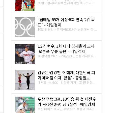
[헤럴드경제=이슈섹션]세계적인 축구스타 크
리스티아누 호날두(33·레알 마드리드)가 11년
만에 한국에 온다. 이번에는 축구경기가 아닌
식스패드(Sixpad) 홍보를 위해서다. 호날두가
"금메달 65개 이상·6회 연속 2위 목
한국을 방문하는 것은 맨체스터 유나이티드 유
니폼을 입고 FC서울과 친선 ...
표" - 매일경제
10일 진천선수촌 웨이트트레이닝장에서 한 유
도 대표 선수가 체력 훈련을 하고 있다. [사진제
공 = 연합뉴스]. '아시아 국가들의 스포츠 축
제'인 아시안게임 인기가 점점 줄어들고 있지만
LG 김현수, 3회 대타 김재율과 교체
오는 8월 18일부터 인도네시아에서 열릴 제18
회 자카르타·팔렘방 아시안 ...
'오른쪽 무릎 불편' - 매일경제
[매경닷컴 MK스포츠(잠실) 안준철 기자] LG트
윈스 간판타자 김현수가 오른쪽 무릎의 불편감
으로 교체됐다. 김현수는 10일 잠실구장에서
열린 SK와이번스와의 2018 KBO리그 팀간 8차
김규은·감강찬 조 해체, 대한민국 피
전에 4번 1루수로 선발출전했다. 0-3으로 끌려
가던 2회 2루타로 포문을 연 ...
겨 페어팀 이제 '없음' - 중앙일보
【서울=뉴시스】 김희준 기자 = 2018 평창동
계올림픽에서 한국 피겨스케이팅 페어 선수로
는 최초로 올림픽 무대를 밟은 김규은(19)·감강
찬(23) 조가 해체했다. 대한빙상경기연맹 관계
두산 후랭코프, 13연승 뒤 첫 패전 위
자는 "감강찬이 6월 중순 피겨스케이팅을 그만
두겠다는 뜻을 연맹에 전달했다.
기…kt전 2⅔이닝 7실점 - 매일경제
두산 베어스 외국인 투수 세스 후랭코프(30)가