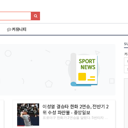
커뮤니티
S
커
이성열 결승타 한화 2연승, 전반기 2
위 수성 파란불 - 중앙일보
프로야구 한화가 2연승을 달렸다. 5번타자 이
2026 화천DMZ랠리
2026 양양 YRUN
야반도주 in 
성열이 결승 2루타로 팀에 승리를 안겼다. 선발
윤규진 7이닝 5안타 1실점 호투 남은 2경기서