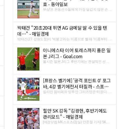
막 순간 빨간 셔츠를 입고 ...
호 - 동아일보
부상'은 운동선수들에게 가장 달갑지 않은 손님
이다. 매일 도전의 삶을 사는 메이저리그 코리
안리거들에게도 마찬가지다. 추신수(36·텍사
스)는 10일(한국시간) 미국 매사추세츠주 보스
박태건 "20초20대 뛰면 AG 금메달 딸 수 있을 텐
턴의 펜웨이 파크에서 열린 보스턴과의 원정 경
데…" - 매일경제
기에 나서지 않고 휴식을 ...
박태건(27·강원도청)이 '박봉고'라는 이름으로 뛸 때 '이름부터 빠
른 차로 바꾸라'라는 댓글이 자주 달렸다. "제가 그런 댓글에 스트
레스를 받고 있더라고요." 그는 2017년 11월에 박태건으로 개명
이니에스타 이어 토레스까지 품은 일
했다. 클 태(太)에 세울 건(建) 자를 썼다. 그리고 33년 만에 한
본 J리그 - Goal.com
국 ...
올시즌 일본 J리그 후반기에는 전설적인 선수
가 둘이나 뛴다. 이니에스타와 토레스. [골닷컴]
윤진만 기자= 올시즌 일본 J리그 후반기에는
전설적인 선수가 둘이나 뛴다. 지난달 바르셀로
[프랑스 벨기에] '공격 포인트 0' 포그
나에서 활약하던 스페인 대표 미드필더 안드레
스 이니에스타(34)가 빗셀 ...
바, 4강 벨기에전서 터질까 - 스포츠
한국
킬리안 음바페와 앙투안 그리즈만은 터졌다. 이
번에는 폴 포그바가 팀 승리의 주역으로 나설
차례다. ⓒAFPBBNews = News1. 20년 만에
우승에 도전하는 프랑스가 11일 오전 3시(이하
힐만 SK 감독 “김광현, 후반기에도
한국시각) 러시아 상트페테르부르크에 위치한
상트페테르부르크 스타디움 ...
관리모드” - 매일경제
[매경닷컴 MK스포츠(잠실) 안준철 기자] SK와
이번스 트레이 힐만 감독이 후반기에도 에이스