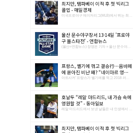
최지만, 탬파베이 이적 후 첫 빅리그
첫 우승) ○ 장면 2 2013년 9월 KLPGA 투어 한
화금융클래식 최종라운드.
콜업 - 매일경제
미국프로야구 메이저리그(MLB)에서 뛰는 최지
만(27)이 탬파베이 이적 후 처음으로 빅리그에
콜업됐다. 탬파베이는 11일(한국시간) 미국 플
로리다주 세인트피터즈버그 트로피카나 필드
울산 문수야구장서 13·14일 '프로야
에서 열릴 디트로이트 타이거스와 홈경기에 앞
서 최지만을 액티브(25인) ...
구 올스타전' - 연합뉴스
(울산=연합뉴스) 장영은 기자 = 울산 문수야구
장에서 13일과 14일 2018 프로야구 올스타전
이 열린다. 한국야구위원회(KBO)가 주최하는
프로야구 올스타전이 울산에서 열리는 것은 처
프랑스, 벨기에 꺾고 결승行…음바페
음이다. 울산시는 경기장을 제공하고 대회 홍보
와 방문객 불편 최소화 등을 ...
에 쏟아진 비난 왜? “네이마르 영향
받은 듯” - 동아일보
아트사커' 프랑스가 벨기에를 꺽고 2018 러시
아 월드컵 결승에 진출했지만, 이번 월드컵에서
가장 주목받는 선수 중 한 명인 '신성' 킬리안 음
바페(20·파리 생제르맹)는 찬사 대신 비난의 대
호날두 “레알 마드리드, 내 가슴 속에
상이 됐다. 프랑스는 11일(이하 한국시간) 러시
아 상트페테르부르크의 ...
영원할 것” - 동아일보
레알 마드리드에서 보낸 날들은 내 인생에서 가
장 행복한 기억이 될 것입니다.” 유벤투스(이탈
리아)에서 새 도전에 나설 크리스티아누 호날
두가 레알 마드리드(스페인) 팬들을 향한 장문
최지만, 탬파베이 이적 후 첫 빅리그
의 편지로 작별을 고했다. 호날두는 이적이 발
표된 11일(한국시간) 레알 ...