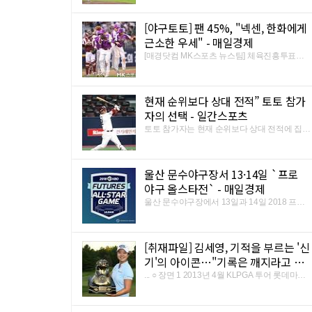
패했습니다. kt를 상대로 한 회에 7점이나 내주
고 패전투수가 됐습니다. 유병민 기자입니다. <
[야구토토] 팬 45%, "넥센, 한화에게
기자> 후랭코프의 데뷔 시즌 최다 연승 신기록
에 대한 기대는 3회 투아웃 만 ...
근소한 우세" - 매일경제
[매경닷컴 MK스포츠 뉴스팀] 체육진흥투표권
스포츠토토의 수탁사업자인 ㈜케이토토는 11
일(수)에 열리는 2018시즌 한국프로야구(KBO)
프로야구 3경기를 대상으로 한 야구토토 스페
현재 순위보다 상대 전적” 토토 참가
셜 74회차 투표율을 중간 집계한 결과, 참가자
의 45.40%가 한화-넥센(2 ...
자의 선택 - 일간스포츠
토토 참가자는 현재 순위보다 상대 전적에 집중
했다. 체육진흥투표권 스포츠토토의 수탁 사업
자인 ㈜케이토토는 11일에 열리는 2018시즌
한국프로야구(KBO) 3경기를 대상으로 한 야구
울산 문수야구장서 13·14일 `프로
토토 스페셜 74회 차 투표율을 중간 집계했다.
참가자의 45.40%가 한화- ...
야구 올스타전` - 매일경제
울산 문수야구장에서 13일과 14일 2018 프로
야구 올스타전이 열린다. 한국야구위원회
(KBO)가 주최하는 프로야구 올스타전이 울산
에서 열리는 것은 처음이다. 13일 올스타 프라
[취재파일] 김세영, 기적을 부르는 '신
이데이에는 퓨처스 팬 사인회, 퓨처스 올스타전
(오후 5시), 퍼펙트 피처, 홈런 ...
기'의 아이콘…"기록은 깨지라고 있
는 것" - SBS뉴스
... ○ 장면 1 2013년 4월 KLPGA 투어 롯데마트
여자오픈 최종라운드. 15번 홀까지 선두 이정
은에 2타 뒤처져 있다가 17번 홀 버디, 18번 홀
이글로 극적인 역전 우승. (KLPGA 투어 데뷔