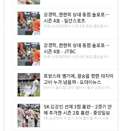
KBO리그 데뷔 이후 선발 13연승 행진을 벌이
다가 18경기 만에 첫 패전 위기에 몰렸다. 후랭
코프는 10일 수원 케이티위즈파크에서 열린
강경학, 한현희 상대 동점 솔로포…
2018 신한은행 마이카 KBO리그 kt wiz와 방문
경기에 선발 등판해 2⅔이닝 만 ...
시즌 4호 - 일간스포츠
한화 강경학(26)이 시즌 4호 동점 홈런을 터트
렸다. 강경학은 10일 대전 넥센전에 7번 타자 2
루수로 선발 출장해 팀이 0-1로 뒤진 3회 선두
타자로 나서 상대 선발 한현희의 3구째 한가운
강경학, 한현희 상대 동점 솔로포…
데 체인지업(시속 135km)을 받아쳐 한가운데
담장을 넘겼다. 시즌 4호포.
시즌 4호 - JTBC
한화 강경학(26)이 시즌 4호 동점 홈런을 터트
렸다. 강경학은 10일 대전 넥센전에 7번 타자 2
루수로 선발 출장해 팀이 0-1로 뒤진 3회 선두
타자로 나서 상대 선발 한현희의 3구째 한가운
프랑스와 벨기에, 결승을 향한 마지막
데 체인지업(시속 135km)을 받아쳐 한가운데
담장을 넘겼다. 시즌 4호포.
고비 누가 넘을까 - 오마이뉴스
[러시아 월드컵] '공수 밸런스' 좋은 프랑스-'데
브라위너 활용법' 발견한 벨기에 · 최병진
(cbj0929). 18.07.10 18:13최종업데이트
18.07.10 18:13. 인쇄 · 북마크; 댓글; 페북; 트위
SK 김강민 선제 3점 홈런…2경기 만
터; 공유. 구글 · 카스 · 밴드 · 오블 · 메일. 복사.
확대; 축소. 월드컵은 기회의 장?
에 추가한 시즌 2호 홈런 - 중앙일보
SK 김강민이 두 경기 만에 홈런을 추가, 시즌 2
호를 기록했다. 10일 잠실 LG전에 9번타자·중
견수로 선발 출장한 김강민은 0-0 동점이던 2회