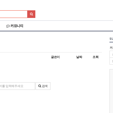
커뮤니티
S
커
글쓴이
날짜
조회
검색
026 세나 설악그란폰
2026 화천DMZ랠리
2026 양양 YRUN