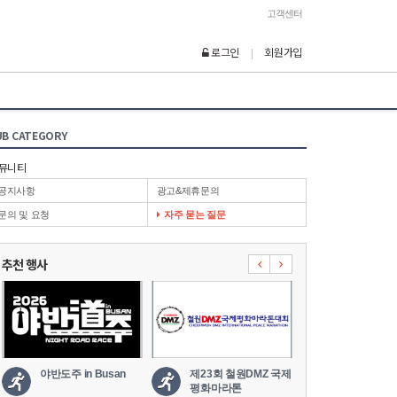
고객센터
로그인
회원가입
|
UB CATEGORY
뮤니티
공지사항
광고&제휴문의
문의 및 요청
자주 묻는 질문
추천 행사
야반도주 in Busan
제23회 철원DMZ 국제
2026 세나
평화마라톤
도