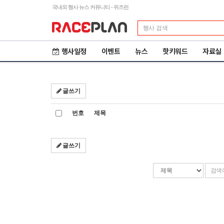
국내외 행사 뉴스 커뮤니티 - 위즈런
행사일정
이벤트
뉴스
핫키워드
자료실
글쓰기
번호
제목
글쓰기
검
검
색
색
조
어
건
입
력
제23회 철원DMZ 국제
2
평화마라톤
도