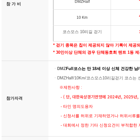
DMZHalf
참 가 비
10 Km
코스모스 10리길 걷기
* 걷기 종목은 칩이 제공되지 않아 기록이 제공
* 30인이상 단체의 경우 단체동호회 텐트 1동 제
ㆍ
DMZ
Full코스
는
만 18세 이상 신체 건강한 남
ㆍDMZHalf/10Km/
코스모스10리길
걷기
코스는 신
※제한사항 :
( 단, 대한육상경기연맹에 2024년, 2025년
-
참가자격
- 타인 명의도용자
- 신청서를 허위로 기재하였거나 허위서류를
- 대회에서 정한 기타 신청요건이 부적합한 