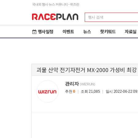
국내외 행사 뉴스 커뮤니티 - 위즈런
행사일정
이벤트
뉴스
핫키워드
자료실
괴물 산악 전기자전거 MX-2000 가성비 최강
관리자
(WIZRUN)
추천
0
|
조회 21,085
|
일시 2022-06-22 09:
제23회 철원DMZ 국제
2
평화마라톤
도