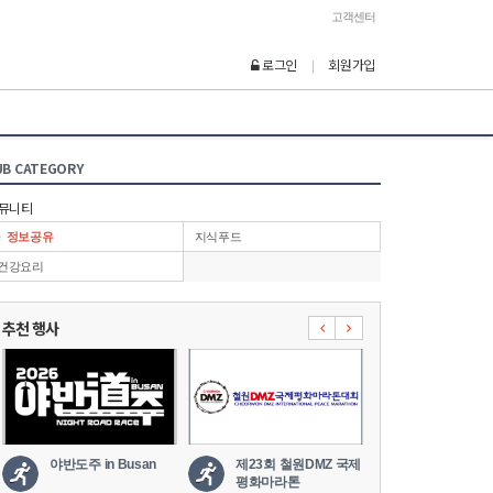
고객센터
로그인
회원가입
|
UB CATEGORY
뮤니티
정보공유
지식푸드
건강요리
추천 행사
야반도주 in Busan
제23회 철원DMZ 국제
2026 세나
평화마라톤
도