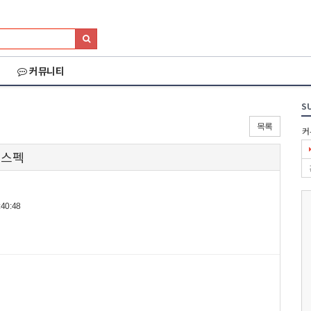
커뮤니티
S
목록
커
 스펙
40:48
026 세나 설악그란폰
2026 화천DMZ랠리
2026 양양 YRUN