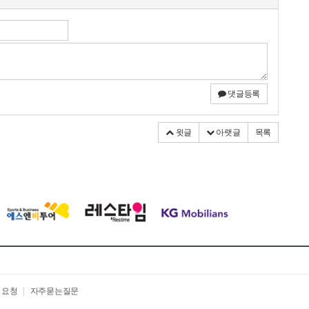
댓글등록
윗글
아랫글
목록
 요청
|
자주묻는질문