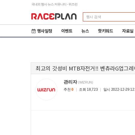
국내외 행사 뉴스 커뮤니티 - 위즈런
행사일정
이벤트
뉴스
핫키워드
자료실
최고의 갓성비 MTB자전거!! 벤츄라G업그레
관리자
(WIZRUN)
추천
0
|
조회 18,723
|
일시 2022-12-29 12:
제23회 철원DMZ 국제
2
평화마라톤
도