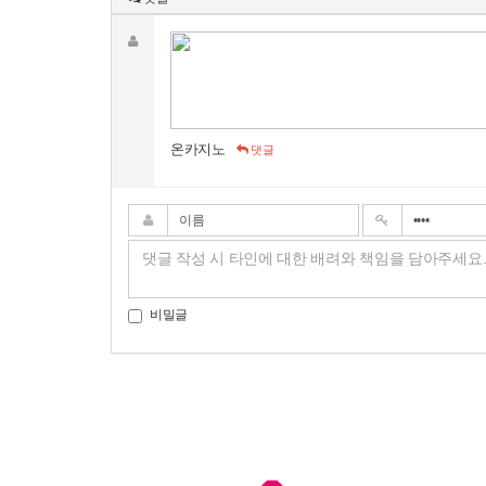
온카지노
댓글
비밀글