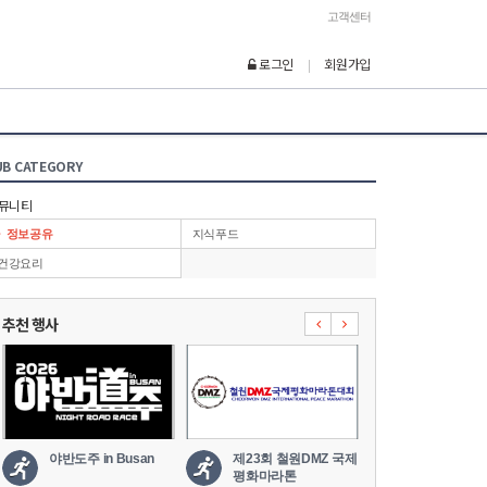
고객센터
로그인
회원가입
|
UB CATEGORY
뮤니티
정보공유
지식푸드
건강요리
추천 행사
야반도주 in Busan
제23회 철원DMZ 국제
2026 세나
평화마라톤
도