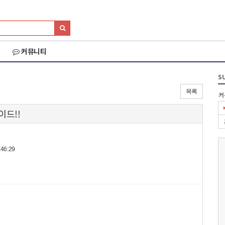
커뮤니티
S
목록
커
이드!!
46:29
026 세나 설악그란폰
2026 화천DMZ랠리
2026 양양 YRUN