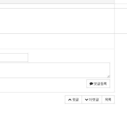
댓글등록
윗글
아랫글
목록