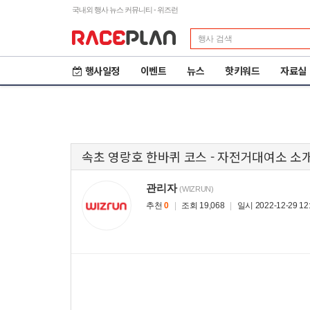
국내외 행사 뉴스 커뮤니티 - 위즈런
행사일정
이벤트
뉴스
핫키워드
자료실
속초 영랑호 한바퀴 코스 - 자전거대여소 소개
관리자
(WIZRUN)
추천
0
|
조회 19,068
|
일시 2022-12-29 12:
제23회 철원DMZ 국제
2
평화마라톤
도