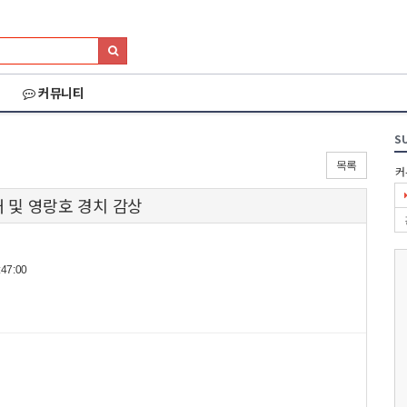
커뮤니티
S
목록
커
 및 영랑호 경치 감상
47:00
026 세나 설악그란폰
2026 화천DMZ랠리
2026 양양 YRUN