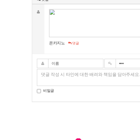
온카지노
댓글
비밀글