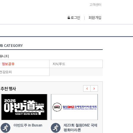
고객센터
로그인
회원가입
|
UB CATEGORY
뮤니티
정보공유
지식푸드
건강요리
추천 행사
야반도주 in Busan
제23회 철원DMZ 국제
2026 세나
평화마라톤
도