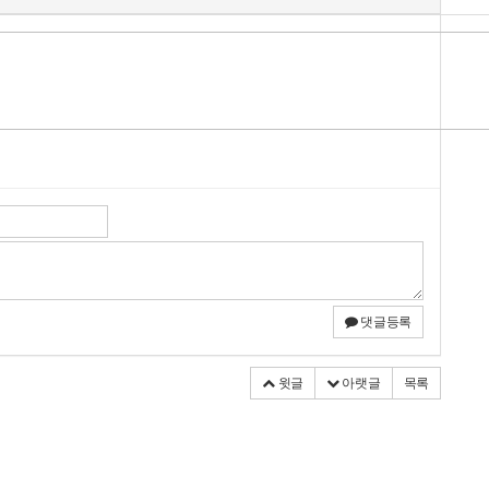
댓글등록
윗글
아랫글
목록