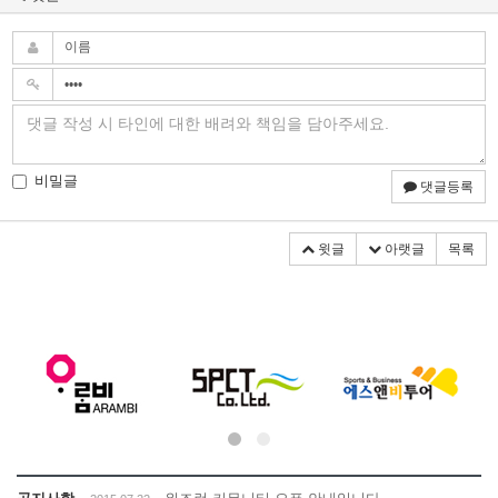
비밀글
댓글등록
윗글
아랫글
목록