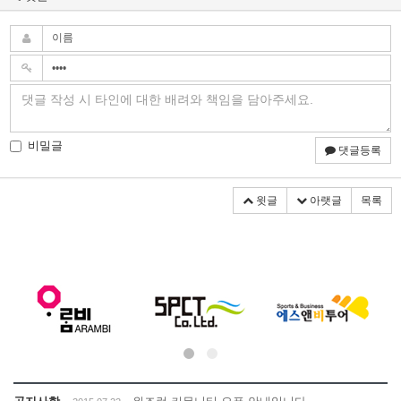
비밀글
댓글등록
윗글
아랫글
목록