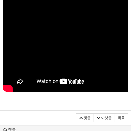
윗글
아랫글
목록
댓글