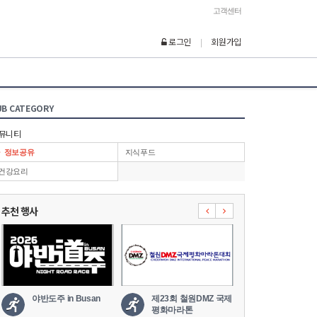
고객센터
로그인
회원가입
|
UB CATEGORY
뮤니티
정보공유
지식푸드
건강요리
추천 행사
야반도주 in Busan
제23회 철원DMZ 국제
2026 세나
평화마라톤
도