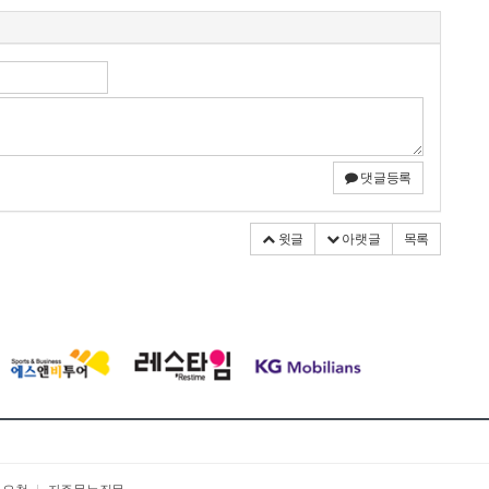
댓글등록
윗글
아랫글
목록