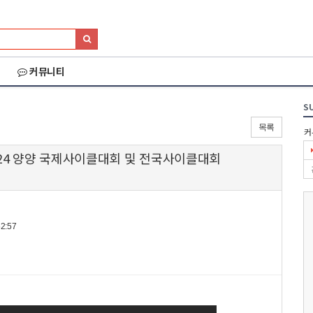
커뮤니티
S
목록
커
 2024 양양 국제사이클대회 및 전국사이클대회
2:57
026 세나 설악그란폰
2026 화천DMZ랠리
2026 양양 YRUN