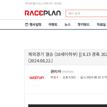
국내외 행사 뉴스 커뮤니티 - 위즈런
행사일정
이벤트
뉴스
핫키워드
자료실
제외경기 결승 (18세이하부) || 8.15 경축
(2024.08.22.)
관리자
(WIZRUN)
추천
0
|
조회 4,531
|
일시 2024-08-22 17:5
제23회 철원DMZ 국제
2
평화마라톤
도