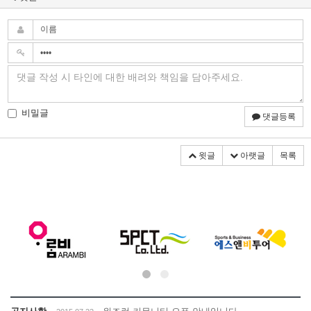
비밀글
댓글등록
윗글
아랫글
목록