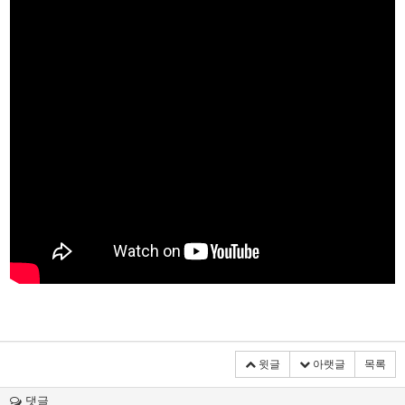
윗글
아랫글
목록
댓글