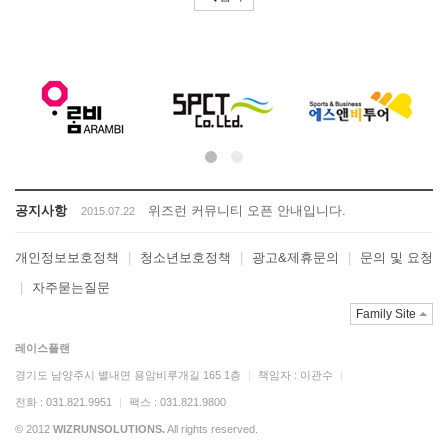
입
력
공지사항
위즈런 커뮤니티 오픈 안내입니다.
2015.07.22
개인정보보호정책
|
청소년보호정책
|
광고&제휴문의
|
문의 및 요청
|
자주묻는질문
Family Site
레이스플랜
경기도 남양주시 별내면 용암비루개길 165 1층
|
책임자 : 이관수
|
전화 : 031.821.9951
|
팩스 : 031.821.9800
© 2012
WIZRUNSOLUTIONS.
All rights reserved.