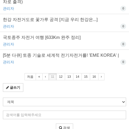
차로 출격)
관리자
0
한강 자전거도로 꽃가루 공격 [지금 우리 한강은...]
관리자
0
국토종주 자전거 여행 [633Km 완주 정리]
관리자
0
[5분 다큐] 토종 기술로 세계적 전기자전거를! 'EME KOREA' |
관리자
0
처음
«
‹
11
12
13
14
15
16
›
글쓰기
검
색
조
검
건
색
어
검색