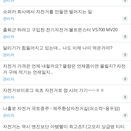
관리자
0
슈퍼카 회사에서 자전거를 만들면 벌어지는 일
관리자
0
출퇴근 하려고 구입한 전기자전거 볼트몬스터 VS700 MV20
관리자
0
달리기가 힘들어지고 있는데... 나도 이제 나이 먹은거야?
관리자
0
자전거 가격은 언제 내릴까요? 물량은 언제쯤이면 풀릴지? 자전
거 구매 적기는 언제일지..
관리자
0
자전거브이로그 속초 자전거로 껌 사러 가기~~~ㅎㅎ
관리자
0
나홀로 자전거 국토종주 - 제주환상자전거길(쇠소깍~용두암)
관리자
0
자전거는 역시 엔진보단 아템빨이 최고죠!! (고모리 상급벙 티티