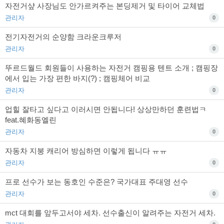
자전거샾 사장님도 안가르켜주는 본딩제거 및 타이어 교체법
관리자
0
전기자전거의 순양함 크라운크루저
관리자
0
뚜르드월드 회원들이 사용하는 자전거 캠핑용 텐트 소개 ; 캠핑장
에서 입는 가장 편한 바지(?) ; 캠핑체어 비교
관리자
0
업힐 잘타고 싶다고 이러시면 안됩니다! 상상만하던 훈련법ㅋ
feat.혜화동엘린
관리자
0
자동차 지붕 캐리어 방심하면 이렇게 됩니다 ㅠㅠ
관리자
0
프로 선수가 보는 동호인 수준은? 국가대표 주대영 선수
관리자
0
mct 대회를 앞두고서야 세차. 선수출신이 알려주는 자전거 세차.