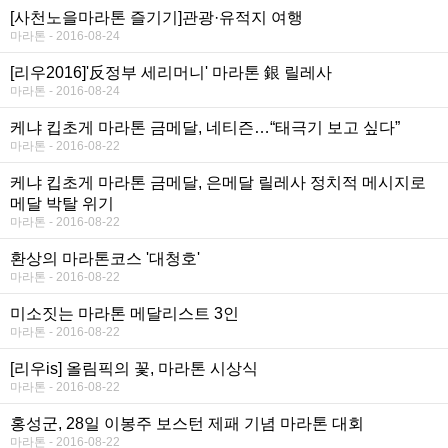
[사천노을마라톤 즐기기]관광·유적지 여행
마라톤 - 2016-08-24
[리우2016]'反정부 세리머니' 마라톤 銀 릴레사
마라톤 - 2016-08-24
케냐 킵초게 마라톤 금메달, 네티즌…“태극기 보고 싶다”
마라톤 - 2016-08-22
케냐 킵초게 마라톤 금메달, 은메달 릴레사 정치적 메시지로
메달 박탈 위기
마라톤 - 2016-08-22
환상의 마라톤코스 '대청호'
마라톤 - 2016-08-22
미소짓는 마라톤 메달리스트 3인
마라톤 - 2016-08-22
[리우is] 올림픽의 꽃, 마라톤 시상식
마라톤 - 2016-08-22
홍성군, 28일 이봉주 보스턴 제패 기념 마라톤 대회
마라톤 - 2016-08-22