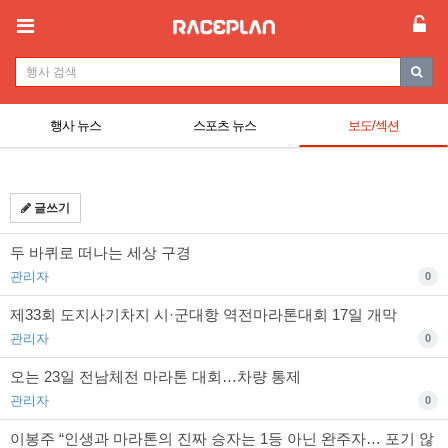
행사 뉴스
스포츠 뉴스
보도/섹션
글쓰기
두 바퀴로 떠나는 세상 구경
관리자
0
제33회 도지사기차지 시·군대항 역전마라톤대회 17일 개막
관리자
0
오는 23일 전남체전 마라톤 대회…차량 통제
관리자
0
이봉주 “인생과 마라톤의 진짜 승자는 1등 아닌 완주자… 포기 않