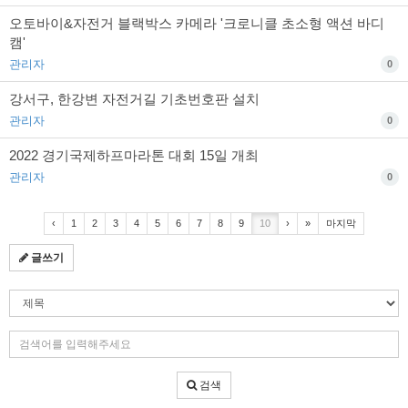
오토바이&자전거 블랙박스 카메라 '크로니클 초소형 액션 바디
캠'
관리자
0
강서구, 한강변 자전거길 기초번호판 설치
관리자
0
2022 경기국제하프마라톤 대회 15일 개최
관리자
0
‹
1
2
3
4
5
6
7
8
9
10
›
»
마지막
글쓰기
검
색
조
검
건
색
어
검색
입