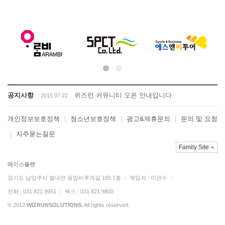
력
공지사항
위즈런 커뮤니티 오픈 안내입니다.
2015.07.22
개인정보보호정책
|
청소년보호정책
|
광고&제휴문의
|
문의 및 요청
|
자주묻는질문
Family Site
레이스플랜
경기도 남양주시 별내면 용암비루개길 165 1층
|
책임자 : 이관수
|
전화 : 031.821.9951
|
팩스 : 031.821.9800
© 2012
WIZRUNSOLUTIONS.
All rights reserved.