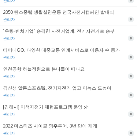
관리자
0
2050 탄소중립 생활실천운동 전국자전거캠페인 발대식
관리자
0
`우량·벤처기업` 승격한 자전거업계, 전기자전거로 승부
관리자
0
티머니GO, 다양한 대중교통 연계서비스로 이용자 수 증가
관리자
0
인천공항 하늘정원으로 봄나들이 떠나요
관리자
0
김신성 알톤스포츠號, 전기자전거 업고 이녹스 드높여
관리자
0
[김해시] 이색자전거 체험프로그램 운영 外
관리자
0
2022 마스터즈 사이클 영주투어, 3년 만에 재개
관리자
0