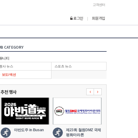
고객센터
로그인
회원가입
|
UB CATEGORY
뮤니티
행사 뉴스
스포츠 뉴스
보도/섹션
추천 행사
야반도주 in Busan
제23회 철원DMZ 국제
2026 세나
평화마라톤
도