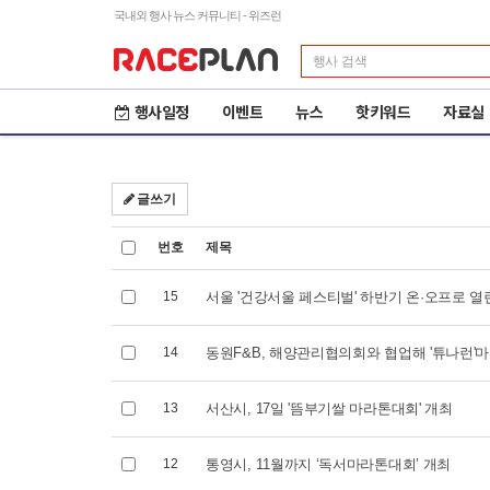
국내외 행사 뉴스 커뮤니티 - 위즈런
행사일정
이벤트
뉴스
핫키워드
자료실
글쓰기
번호
제목
15
서울 '건강서울 페스티벌' 하반기 온·오프로 열
14
동원F&B, 해양관리협의회와 협업해 '튜나런'
13
서산시, 17일 '뜸부기쌀 마라톤대회' 개최
제23회 철원DMZ 국제
2
12
통영시, 11월까지 ‘독서마라톤대회’ 개최
평화마라톤
도