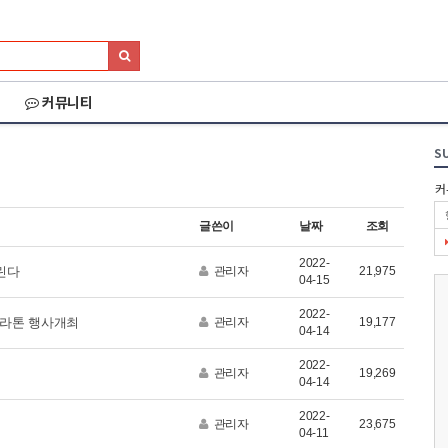
커뮤니티
S
커
글쓴이
날짜
조회
2022-
린다
관리자
21,975
04-15
2022-
마라톤 행사개최
관리자
19,177
04-14
2022-
관리자
19,269
04-14
2022-
026 세나 설악그란폰
2026 화천DMZ랠리
2026 양양 YRUN
관리자
23,675
04-11