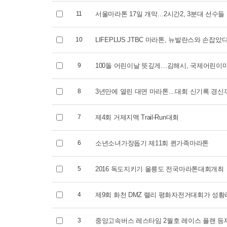
2026.09.05 (토)
2026.06.2
11
서울마라톤 17일 개막…2시간2, 3분대 선수들
10
LIFEPLUS JTBC 마라톤, 뉴발란스와 손잡았
9
100돌 어린이날 뜻깊게…김해시, 국제어린이
8
3년만에 열린 대면 마라톤…대회 신기록 경신
7
제4회 거제지맥 Trail-Run대회
6
소년소녀가장돕기 제11회 퀸가족마라톤
5
2016 독도지키기 울릉도 전국마라톤대회개최
4
제9회 화천 DMZ 랠리 평화자전거대회가 성황
3
중앙고속버스 레스타임 2월호 레이스 플랜 등