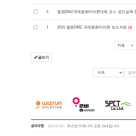
2
철원DMZ국제평화마라톤대회 코스 공인실측 
1
2015 철원DMZ 국제평화마라톤 보도자료
[8]
처음
«
글쓰기
검
검
색
색
조
어
건
입
력
공지사항
위즈런 커뮤니티 오픈 안내입니다.
2015.07.22