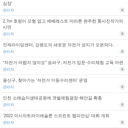
심장'
관리자
0
2.7m 호랑이 모형 업고 에베레스트 마라톤 완주한 英사진작가의
사연
관리자
0
인제라이딩센터, 강원도의 새로운 자전거 성지가 오픈되다.
관리자
0
“자전거 어렵지 않아요” 송파구, 자전거 입문·수리체험 교육 마련
관리자
0
용산구, 찾아가는 '자전거 이동수리센터' 운영
관리자
0
인천 소래습지생태공원에 갯벌체험광장·해안길 확충
관리자
0
'2022 아시아트라이애슬론 스프린트 챔피언십' 대회 개최
관리자
0