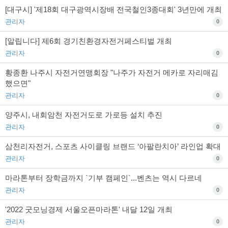
[대구시] '제18회 대구광역시장배 전국철인3종대회' 3년만에 개최
관리자
0
[알립니다] 제6회 경기친환경자전거페스티벌 개최
관리자
0
황종환 나주시 자전거연맹회장 "나주가 자전거 메카로 자리매김
했으면"
관리자
0
양주시, 내회암천 자전거도로 가로등 설치 추진
관리자
0
삼천리자전거, 스포츠 사이클링 브랜드 ‘아팔란치아’ 라인업 확대
관리자
0
마라톤부터 장학금까지 `기부 캠페인`...벤츠는 역시 다르네
관리자
0
'2022 굿모닝경제 서울오픈마라톤' 내달 12일 개최
관리자
0