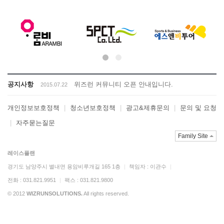
공지사항
위즈런 커뮤니티 오픈 안내입니다.
2015.07.22
개인정보보호정책
|
청소년보호정책
|
광고&제휴문의
|
문의 및 요청
|
자주묻는질문
Family Site
레이스플랜
경기도 남양주시 별내면 용암비루개길 165 1층
|
책임자 : 이관수
|
전화 : 031.821.9951
|
팩스 : 031.821.9800
© 2012
WIZRUNSOLUTIONS.
All rights reserved.