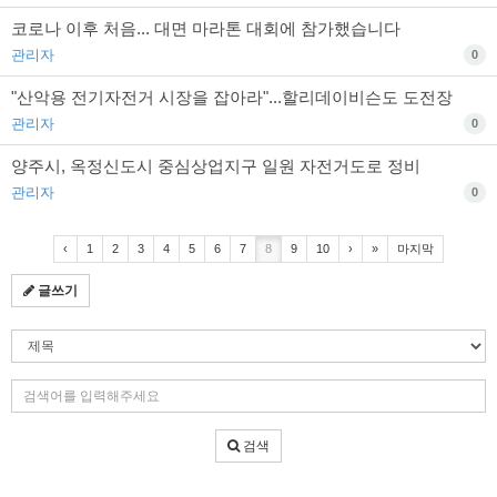
코로나 이후 처음... 대면 마라톤 대회에 참가했습니다
관리자
0
"산악용 전기자전거 시장을 잡아라"...할리데이비슨도 도전장
관리자
0
양주시, 옥정신도시 중심상업지구 일원 자전거도로 정비
관리자
0
‹
1
2
3
4
5
6
7
8
9
10
›
»
마지막
글쓰기
검
색
조
검
건
색
어
검색
입
력