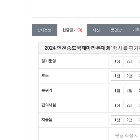
상세정보
한줄평가
(0)
사진
동영상
기록
'2024 인천송도국제마라톤대회'
행사를 평가
경기운영
1점
2점
코스
1점
2점
분위기
1점
2점
편의시설
1점
2점
지급품
1점
2점