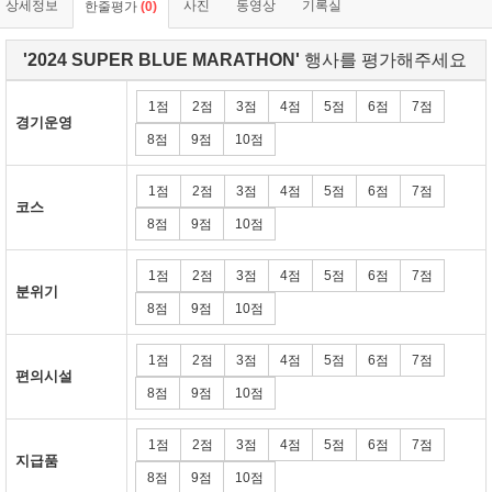
상세정보
사진
동영상
기록실
한줄평가
(0)
'2024 SUPER BLUE MARATHON'
행사를 평가해주세요
1점
2점
3점
4점
5점
6점
7점
경기운영
8점
9점
10점
1점
2점
3점
4점
5점
6점
7점
코스
8점
9점
10점
1점
2점
3점
4점
5점
6점
7점
분위기
8점
9점
10점
1점
2점
3점
4점
5점
6점
7점
편의시설
8점
9점
10점
1점
2점
3점
4점
5점
6점
7점
지급품
8점
9점
10점