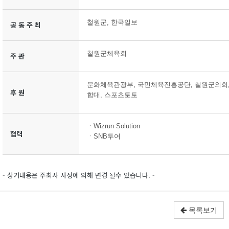
철원군, 한국일보
공 동 주 최
철원군체육회
주 관
문화체육관광부, 국민체육진흥공단, 철원군의회,
후 원
합대, 스포츠토토
ㆍWizrun Solution
협력
ㆍSNB투어
- 상기내용은 주최사 사정에 의해 변경 될수 있습니다. -
목록보기