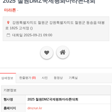
2025 철원DMZ국제평화마라톤대회
마라톤
-
강원특별자치도 철원군 강원특별자치도 철원군 동송읍 태봉
로 1825 고석정 ()
대회일 2025-09-21 09:00
한줄평가
(0)
사진
동영상
기록실
상세정보
기본정보
행사명
2025 철원DMZ국제평화마라톤대회
홈페이지
dmzrun.kr