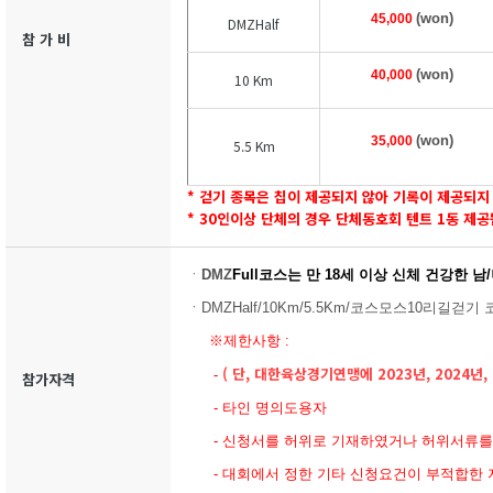
(won)
45,000
DMZHalf
참 가 비
(won)
40,000
10 Km
(won)
35,000
5.5 Km
* 걷기 종목은 칩이 제공되지 않아 기록이 제공되지
* 30인이상 단체의 경우 단체동호회 텐트 1동 제공
ㆍ
DMZ
Full코스
는
만 18세 이상 신체 건강한 남
ㆍDMZHalf/10Km/5.5Km/
코스모스10리길
걷기
코
※제한사항 :
( 단, 대한육상경기연맹에 2023년, 2024년
-
참가자격
- 타인 명의도용자
- 신청서를 허위로 기재하였거나 허위서류를
- 대회에서 정한 기타 신청요건이 부적합한 