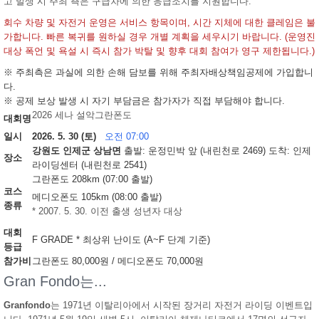
고 발생 시 주최 측은 구급차에 의한 응급조치를 지원합니다.
회수 차량 및 자전거 운영은 서비스 항목이며, 시간 지체에 대한 클레임은 불
가합니다. 빠른 복귀를 원하실 경우 개별 계획을 세우시기 바랍니다. (운영진
대상 폭언 및 욕설 시 즉시 참가 박탈 및 향후 대회 참여가 영구 제한됩니다.)
※ 주최측은 과실에 의한 손해 담보를 위해 주최자배상책임공제에 가입합니
다.
※ 공제 보상 발생 시 자기 부담금은 참가자가 직접 부담해야 합니다.
2026 세나 설악그란폰도
대회명
일시
2026. 5. 30 (토)
오전 07:00
강원도 인제군 상남면
출발: 운정민박 앞 (내린천로 2469)
도착: 인제
장소
라이딩센터 (내린천로 2541)
그란폰도
208km (07:00 출발)
코스
메디오폰도
105km (08:00 출발)
종류
* 2007. 5. 30. 이전 출생 성년자 대상
대회
F GRADE
* 최상위 난이도 (A~F 단계 기준)
등급
참가비
그란폰도 80,000원 / 메디오폰도 70,000원
Gran Fondo는...
Granfondo
는 1971년 이탈리아에서 시작된 장거리 자전거 라이딩 이벤트입