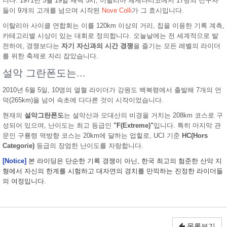
니다. 1971년 5월 19일 새벽 5시, 이탈리아 체제나티코에서 17명의 선구자
들이 9개의 고개를 넘으며 시작된
Nove Colli
가 그 효시입니다.
이탈리아 사이클 연합회는 이를 120km 이상의 거리, 칩을 이용한 기록 계측,
카테고리별 시상이 있는 대회로 정의합니다. 오늘날에는 전 세계적으로 발
전하여, 경쟁보다는
자기 자신과의 시간 경쟁
을 즐기는 모든 레벨의 라이더
를 위한 축제로 자리 잡았습니다.
설악 그란폰도는...
2010년 6월 5일, 10명의 열혈 라이더가 강원도 백복령에서 출발해 7개의 언
덕(265km)을 넘어 속초에 다다른 것이 시작이었습니다.
현재의
설악그란폰도
는 설악산과 오대산의 비경을 거치는 208km 코스로 구
성되어 있으며, 난이도는 최고 등급인
"F(Extreme)"
입니다. 특히 마지막 관
문인 구룡령 역방향 코스는 20km에 달하는 업힐로, UCI 기준
HC(Hors
Categorie)
등급의 장엄한 난이도를 자랑합니다.
[Notice]
본 라이딩은 단순한 기록 경쟁이 아닌, 한국 최고의 험준한 산악 지
형에서 자신의 한계를 시험하고 대자연의 경치를 만끽하는 진정한 라이더들
의 여정입니다.
목록보기