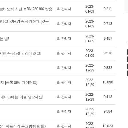
2023-
0 (토)
2026.05.17 (일)
2026.09.12 (토)
비오틱 식단 MBN 230106 방송
관리자
9,811
01-09
아나고 잇몸염증 사라진다!(잇몸
2023-
관리자
9,713
01-09
2023-
는 법!
관리자
9,457
01-09
2023-
번엔 꼭 성공! 건강이 최고!
관리자
9,518
01-09
2022-
관리자
9,832
12-29
2022-
가지 [공복혈당 다이어트]
관리자
10,090
12-29
2022-
 케이크에는 이걸 넣으세요!
관리자
9,413
12-29
2022-
관리자
9,584
12-29
2022-
요리 파프리카 동그랑땡 만들기
관리자
10,023