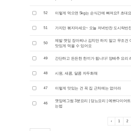
52
이렇게 먹으면 5kg는 순식간에 빠져요!! 초대
51
가지만 볶지마세요~ 오늘 저녁반찬 도시락반
제발 깻잎 장아찌나 김치만 하지 말고 무조건 
50
맛있게 먹을 수 있어요
49
간단하고 든든한 한끼가 됩니다! 양배추 요리
48
시원, 새콤, 달콤 자두화채
47
이렇게 맛있는 건 꼭 집 근처에는 없더라
깻잎에그썸 3분요리 | 당뇨요리 | 예쁘다이어트
46
는법
‹
1
2