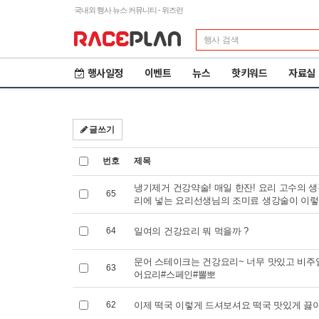
국내외 행사 뉴스 커뮤니티 - 위즈런
행사일정
이벤트
뉴스
핫키워드
자료실
글쓰기
번호
제목
냉기제거 건강약술! 매일 한잔! 요리 고수의 
65
리에 넣는 요리선생님의 조미료 생강술이 이렇게
64
일여의 건강요리 뭐 먹을까 ?
문어 스테이크는 건강요리~ 너무 맛있고 비주얼
63
어요리#스페인#뽈뽀
제23회 철원DMZ 국제
2
62
이제 떡국 이렇게 드셔보셔요 떡국 맛있게 끓
평화마라톤
도