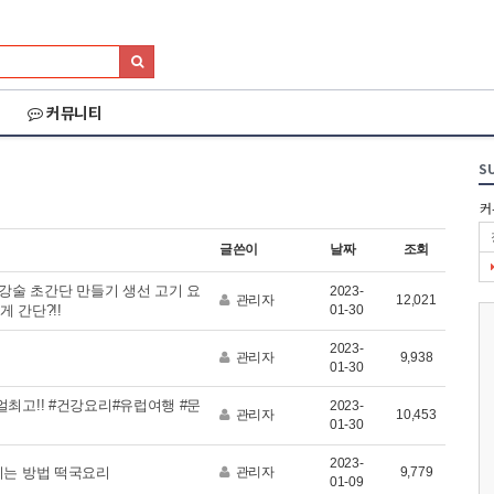
커뮤니티
S
커
글쓴이
날짜
조회
생강술 초간단 만들기 생선 고기 요
2023-
관리자
12,021
 간단?!!
01-30
2023-
관리자
9,938
01-30
최고!! #건강요리#유럽여행 #문
2023-
관리자
10,453
01-30
2023-
026 세나 설악그란폰
2026 화천DMZ랠리
2026 양양 YRUN
이는 방법 떡국요리
관리자
9,779
01-09