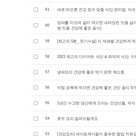
2026.09.05 (토)
2026.06.2
61
새로 떠오른 건강 장수 맞춤 식단 관리법, 마크로
양파를 이것과 같이 먹으면 내려앉은 잇몸 살
60
병 잇몸 건강에 좋은 음식)
59
[최고의 5분_ 천기누설] 식 재료별 건강하게 먹
58
2023 최고의 다이어트 식단 & 최악의 식단, 이
57
냉파요리 건강에 좋은 먹기 편한 채소찜
56
아침 공복에 먹으면 건강에 좋은 간단 음식 5
55
1년간 수고한 당신에게 드리는 건강선물, 약식
54
호두 요리 알려드릴게요
53
[건강요리] 파이토케이컬이 풍부한 항암 치유