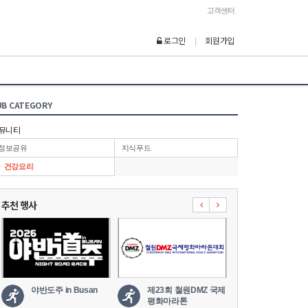
고객센터
로그인
회원가입
|
UB CATEGORY
뮤니티
정보공유
지식푸드
건강요리
추천 행사
야반도주 in Busan
제23회 철원DMZ 국제
2026 세나
평화마라톤
도