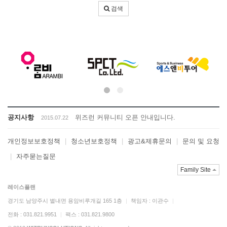
어
검색
입
력
공지사항
위즈런 커뮤니티 오픈 안내입니다.
2015.07.22
개인정보보호정책
|
청소년보호정책
|
광고&제휴문의
|
문의 및 요청
|
자주묻는질문
Family Site
레이스플랜
경기도 남양주시 별내면 용암비루개길 165 1층
|
책임자 : 이관수
|
전화 : 031.821.9951
|
팩스 : 031.821.9800