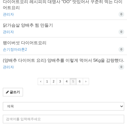
다이어트요리 레시피의 대명사 "OO" 맛있어서 꾸준히 먹는 다이
어트요리
관리자
0
닭가슴살 양배추 찜 만들기
관리자
0
팽이버섯 다이어트요리
손기정마라톤2
0
(양배추 다이어트 요리) 양배추를 이렇게 먹어서 5Kg을 감량했다.
관리자
0
‹
1
2
3
4
5
6
›
글쓰기
검
색
조
검
건
색