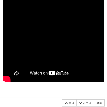
윗글
아랫글
목록