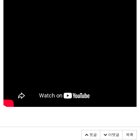
윗글
아랫글
목록