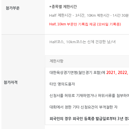
*종목별 제한시간
참가부문
Half 제한시간 - 3시간,
10Km 제한시간 - 1시간 30분
Half, 10km 부문만 기록칩 제공 (모바일 기록증)
Half코스, 10km코스는 신체 건강한 남/녀
제한사항
대한육상경기연맹(철인경기 포함)에
2021, 2022,
참가자격
타인 명의도용자
신청서를 허위로 기재하였거나 허위서류를 첨부하여
대회에서 정한 기타 신청요건이 부적절한 자
외국인의 경우 외국인 등록증 발급일로부터 3년 경과