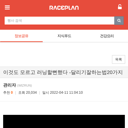
정보공유
지식푸드
건강요리
목록
이것도 모르고 러닝할뻔했다 -달리기잘하는법20가지
관리자
(WIZRUN)
추천
0
|
조회 20,034
|
일시 2022-04-11 11:04:10