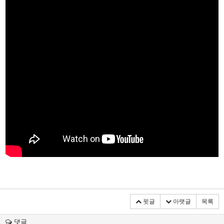
윗글
아랫글
목록
댓글