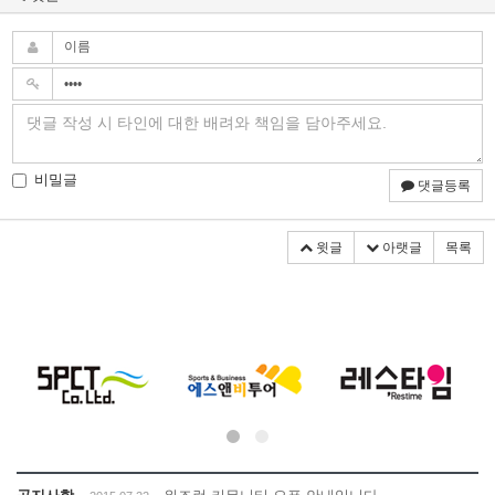
비밀글
댓글등록
윗글
아랫글
목록