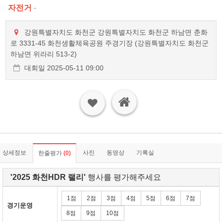
자전거
-
강원특별자치도 화천군 강원특별자치도 화천군 하남면 춘화
로 3331-45 화천생활체육공원 주경기장 (강원특별자치도 화천군
하남면 위라리 513-2)
대회일 2025-05-11 09:00
상세정보
사진
동영상
기록실
한줄평가
(0)
'2025 화천HDR 랠리'
행사를 평가해주세요
1점
2점
3점
4점
5점
6점
7점
경기운영
8점
9점
10점