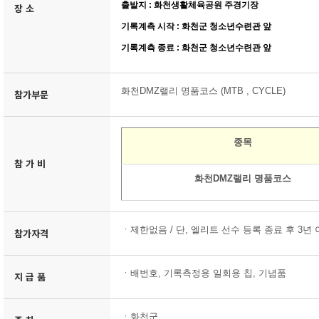
출발지 : 화천생활체육공원 주경기장
장 소
기록계측 시작 : 화천군 청소년수련관 앞
기록계측 종료 :
화천군 청소년수련관 앞
화천DMZ랠리 명품코스 (MTB , CYCLE)
참가부문
종목
참 가 비
화천DMZ랠리 명품코스
ㆍ
제한없음 / 단, 엘리트 선수 등록 종료 후 3년
참가자격
ㆍ배번호, 기록측정용 일회용 칩, 기념품
지 급 품
ㆍ화천군