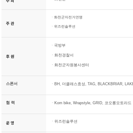
주 최
ㆍ
화천군자전거연맹
주 관
ㆍ위즈런솔루션
국방부
ㆍ
ㆍ화천경찰서
후 원
ㆍ화천군자원봉사센터
스폰서
ㆍBH, 더클래스효성, TAG, BLACKBRIAR, LA
협 력
ㆍKom bike, Wrapstyle, GRID, 코오롱모토라드
ㆍ위즈런솔루션
운 영