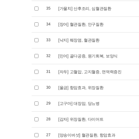
2026.09.05 (토)
2026.06.2
35
[가물치] 산후조리, 심혈관질환
34
[장어] 혈관질환, 안구질환
33
[낙지] 췌장염, 혈관질환
32
[민어] 골다공증, 원기회복, 보양식
31
[자두] 고혈압, 고지혈증, 면역력증진
30
[울금] 항암효과, 위장질환
29
[고구마] 대장암, 당뇨병
28
[감자] 위장질환, 다이어트
27
[양송이버섯] 혈관질환, 항암효과