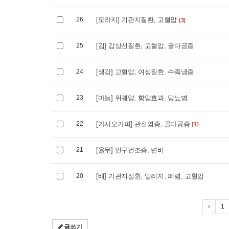
26
[도라지] 기관지질환, 고혈압
[3]
25
[김] 갑상선질환, 고혈압, 골다공증
24
[생강] 고혈압, 여성질환, 수족냉증
23
[마늘] 위궤양, 항암효과, 당뇨병
22
[가시오가피] 관절염증, 골다공증
[1]
21
[율무] 안구건조증, 변비
20
[배] 기관지질환, 알러지, 폐렴, 고혈압
‹
1
글쓰기