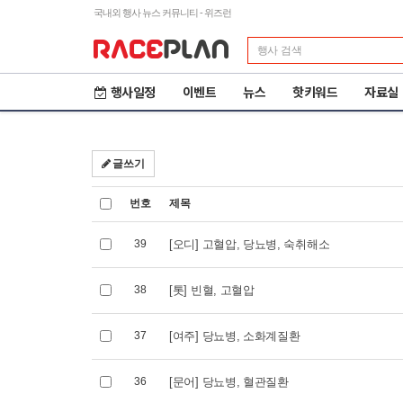
국내외 행사 뉴스 커뮤니티 - 위즈런
행사일정
이벤트
뉴스
핫키워드
자료실
글쓰기
번호
제목
39
[오디] 고혈압, 당뇨병, 숙취해소
38
[톳] 빈혈, 고혈압
37
[여주] 당뇨병, 소화계질환
제23회 철원DMZ 국제
2
36
[문어] 당뇨병, 혈관질환
평화마라톤
도