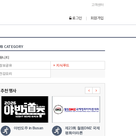
고객센터
로그인
회원가입
|
UB CATEGORY
뮤니티
정보공유
지식푸드
건강요리
추천 행사
야반도주 in Busan
제23회 철원DMZ 국제
2026 세나
평화마라톤
도