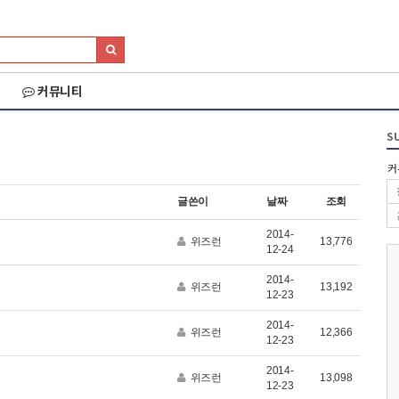
커뮤니티
S
커
글쓴이
날짜
조회
2014-
위즈런
13,776
12-24
2014-
위즈런
13,192
12-23
2014-
위즈런
12,366
12-23
2014-
026 세나 설악그란폰
2026 화천DMZ랠리
2026 양양 YRUN
위즈런
13,098
12-23